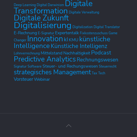
Digitale
Deep Learning
Digital Darwinism
Transformation
Digitale Verwaltung
Digitale Zukunft
Digitalisierung
Digitalization
Digital Translator
E-Rechnung
Expertentalk
E-Signatur
Fixkostenzuschuss
Game
Innovation
künstliche
kI
KMU
Changer
Intelligence
Künstliche Intelligenz
Podcast
Mittelstand
Nachhaltigkeit
Lohnverrechnung
Predictive Analytics
Rechnungswesen
Steuer- und Rechungswesen
Signatur
Software
Steuerrecht
strategisches Management
Tax Tech
Vorsteuer
Webinar