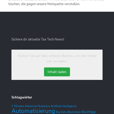
löschen, die gegen unsere Netiquette verstoßen.
Sichere dir aktuelle Tax Tech News!
Klicken Sie auf den unteren Button, um den Inhalt
von zu laden.
Inhalt laden
Schlagwörter
3 Minuten
Advanced Analytics
Artificial Intelligence
Automatisierung
Buchtipp
Big Data
Blockchain