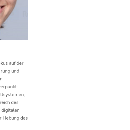
kus auf der
erung und
in
erpunkt:
llsystemen;
reich des
digitaler
er Hebung des