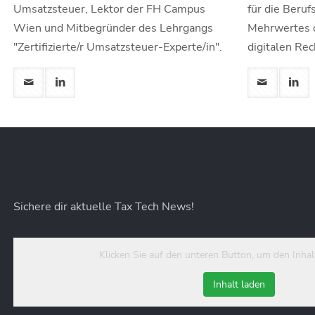
Umsatzsteuer, Lektor der FH Campus
für die Beru
Wien und Mitbegründer des Lehrgangs
Mehrwertes 
"Zertifizierte/r Umsatzsteuer-Experte/in".
digitalen Re
Sichere dir aktuelle Tax Tech News!
Klicken Sie auf den unteren Button, um den Inhal
Inhalt laden