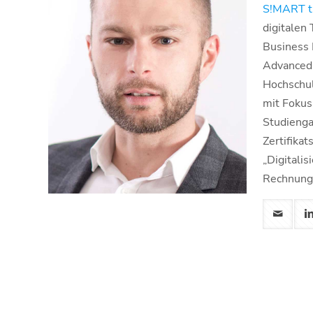
S!MART t
digitalen
Business
Advanced 
Hochschu
mit Fokus
Studieng
Zertifika
„Digitali
Rechnung