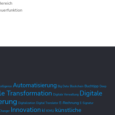
Bereich
uerfunktion
Automatisierung
Buchtipp
ntelligence
Big Data
Blockchain
Deep
le Transformation
Digitale
Digitale Verwaltung
ierung
E-Rechnung
Digitalization
Digital Translator
E-Signatur
Innovation
künstliche
kI
KMU
Changer