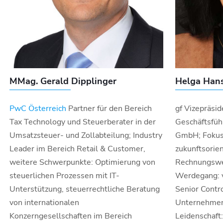
MMag. Gerald Dipplinger
Helga Hans
PwC Österreich
Partner für den Bereich
gf Vizepräsi
Tax Technology und Steuerberater in der
Geschäftsfüh
Umsatzsteuer- und Zollabteilung; Industry
GmbH; Fokus: 
Leader im Bereich Retail & Customer,
zukunftsorie
weitere Schwerpunkte: Optimierung von
Rechnungswes
steuerlichen Prozessen mit IT-
Werdegang: v
Unterstützung, steuerrechtliche Beratung
Senior Contro
von internationalen
Unternehmen 
Konzerngesellschaften im Bereich
Leidenschaft: