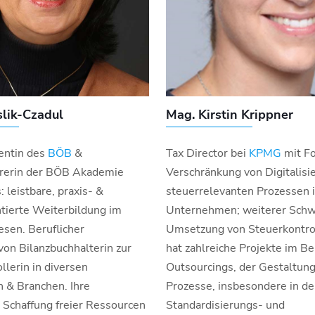
lik-Czadul
Mag. Kirstin Krippner
dentin des
BÖB
&
Tax Director bei
KPMG
mit Fo
rerin der BÖB Akademie
Verschränkung von Digitalisi
leistbare, praxis- &
steuerrelevanten Prozessen 
ntierte Weiterbildung im
Unternehmen; weiterer Schw
en. Beruflicher
Umsetzung von Steuerkontro
on Bilanzbuchhalterin zur
hat zahlreiche Projekte im Be
llerin in diversen
Outsourcings, der Gestaltung 
& Branchen. Ihre
Prozesse, insbesondere in d
 Schaffung freier Ressourcen
Standardisierungs- und