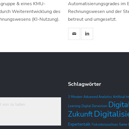
fsgruppe & eines KMU-
Automatisierungsgrades im 
durch Weiterentwicklung des
Rechnungswesen und der Ste
chnungswesens (KI-Nutzung).
betreut und umgesetzt.
Schlagwörter
3 Minuten
Advanced Analytics
Artificial I
Digita
t von zu laden.
Learning
Digital Darwinism
Digitalis
Zukunft
Expertentalk
Fixkostenzuschuss
Game 