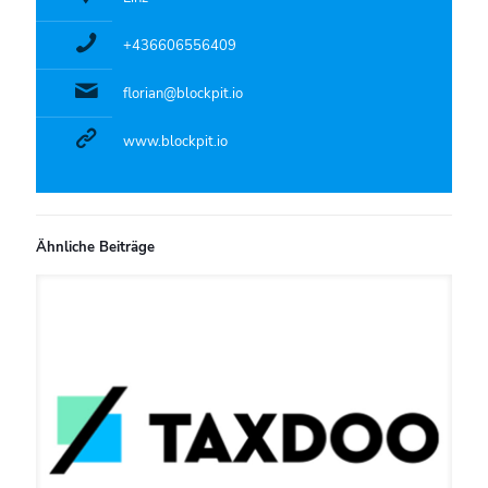
+436606556409
florian@blockpit.io
www.blockpit.io
Ähnliche Beiträge