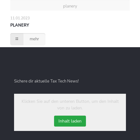
planery
11.01.2023
PLANERY
mehr
Sichere dir aktuelle Tax Tech News!
Klicken Sie auf den unteren Button, um den Inhalt
von zu laden.
Inhalt laden