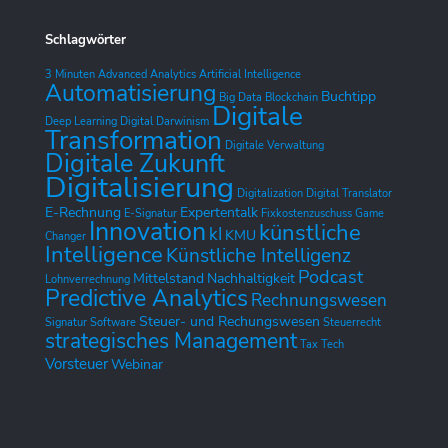
Schlagwörter
3 Minuten
Advanced Analytics
Artificial Intelligence
Automatisierung
Buchtipp
Big Data
Blockchain
Digitale
Deep Learning
Digital Darwinism
Transformation
Digitale Verwaltung
Digitale Zukunft
Digitalisierung
Digitalization
Digital Translator
E-Rechnung
Expertentalk
E-Signatur
Fixkostenzuschuss
Game
Innovation
künstliche
kI
KMU
Changer
Intelligence
Künstliche Intelligenz
Podcast
Mittelstand
Nachhaltigkeit
Lohnverrechnung
Predictive Analytics
Rechnungswesen
Steuer- und Rechungswesen
Signatur
Software
Steuerrecht
strategisches Management
Tax Tech
Vorsteuer
Webinar