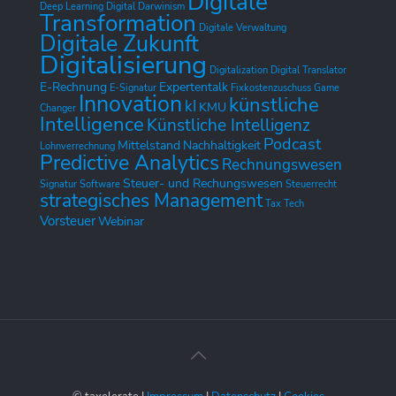
Digitale
Deep Learning
Digital Darwinism
Transformation
Digitale Verwaltung
Digitale Zukunft
Digitalisierung
Digitalization
Digital Translator
E-Rechnung
Expertentalk
E-Signatur
Fixkostenzuschuss
Game
Innovation
künstliche
kI
KMU
Changer
Intelligence
Künstliche Intelligenz
Podcast
Mittelstand
Nachhaltigkeit
Lohnverrechnung
Predictive Analytics
Rechnungswesen
Steuer- und Rechungswesen
Signatur
Software
Steuerrecht
strategisches Management
Tax Tech
Vorsteuer
Webinar