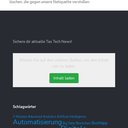
löschen, die gegen unsere Netiquette verstoßen.
Sichere dir aktuelle Tax Tech News!
Klicken Sie auf den unteren Button, um den Inhalt
von zu laden.
Inhalt laden
Schlagwörter
3 Minuten
Advanced Analytics
Artificial Intelligence
Automatisierung
Buchtipp
Big Data
Blockchain